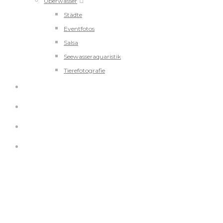
Überwasser
Städte
Eventfotos
Salsa
Seewasseraquaristik
Tierefotografie
REISEBERICHT
KONTAKT
IMPRESSUM
DATENSCHUTZ