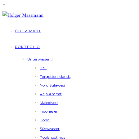
ÜBER MICH
PORTFOLIO
Unterwasser
Bali
Forgotten Islands
Nord Sulawesi
Raja Ampat
Malediven
Indonesien
Bohol
Süsswasser
Poolshootings