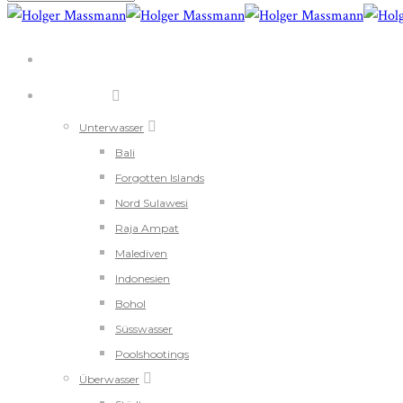
ÜBER MICH
PORTFOLIO
Unterwasser
Bali
Forgotten Islands
Nord Sulawesi
Raja Ampat
Malediven
Indonesien
Bohol
Süsswasser
Poolshootings
Überwasser