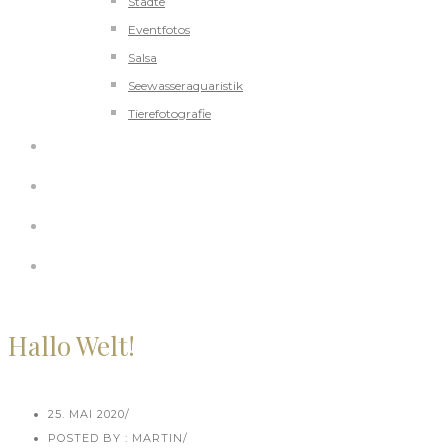
Städte
Eventfotos
Salsa
Seewasseraquaristik
Tierefotografie
REISEBERICHT
KONTAKT
IMPRESSUM
DATENSCHUTZ
Hallo Welt!
25. MAI 2020
/
POSTED BY : MARTIN
/