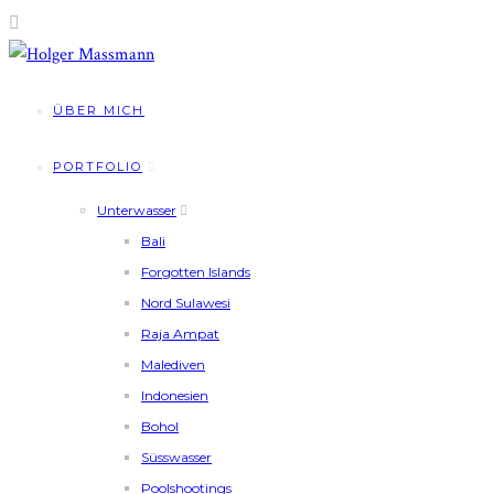
ÜBER MICH
PORTFOLIO
Unterwasser
Bali
Forgotten Islands
Nord Sulawesi
Raja Ampat
Malediven
Indonesien
Bohol
Süsswasser
Poolshootings